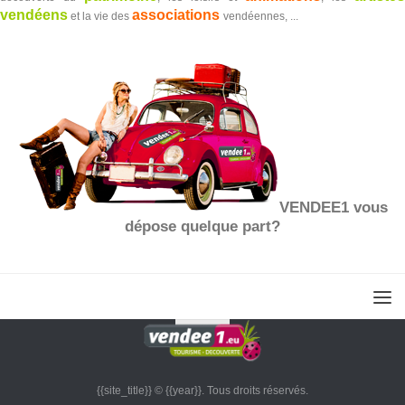
vendéens
associations
et la vie des
vendéennes, ...
VENDEE1 vous
dépose quelque part?
{{site_title}} © {{year}}. Tous droits réservés.