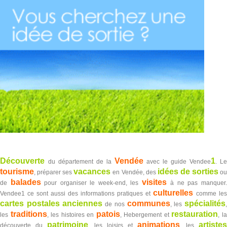
Découverte
Vendée
1
du département de la
avec le guide Vendee
. L
tourisme
vacances
idées de sorties
, préparer ses
en Vendée, des
o
balades
visites
de
pour organiser le week-end, les
à ne pas manquer
culturelles
Vendee1 ce sont aussi des informations pratiques et
comme les
cartes postales anciennes
communes
spécialités
de nos
, les
traditions
patois
restauration
les
, les histoires en
, Hebergement et
, l
patrimoine
animations
artistes
découverte du
, les loisirs et
, les