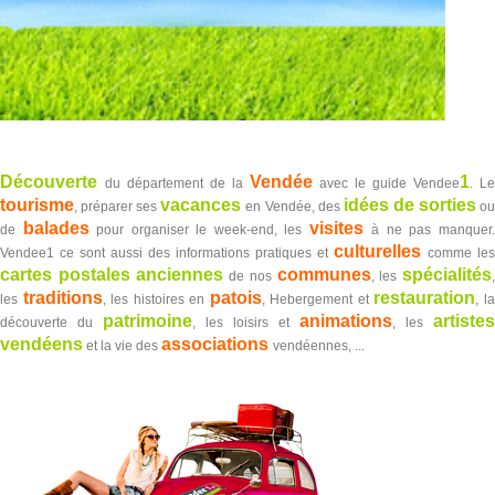
Découverte
Vendée
1
du département de la
avec le guide Vendee
. L
tourisme
vacances
idées de sorties
, préparer ses
en Vendée, des
o
balades
visites
de
pour organiser le week-end, les
à ne pas manquer
culturelles
Vendee1 ce sont aussi des informations pratiques et
comme les
cartes postales anciennes
communes
spécialités
de nos
, les
traditions
patois
restauration
les
, les histoires en
, Hebergement et
, l
patrimoine
animations
artistes
découverte du
, les loisirs et
, les
vendéens
associations
et la vie des
vendéennes, ...