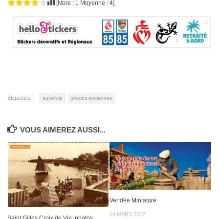
[Nbre :
1
Moyenne :
4
]
Étiquettes :
autrefois
photos anciennes
VOUS AIMEREZ AUSSI...
Vendée Miniature
14 MARS 2017
Saint Gilles Croix de Vie, photos