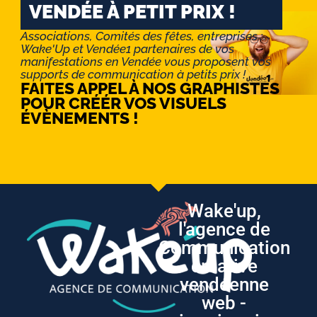
VENDÉE À PETIT PRIX !
Associations, Comités des fêtes, entreprises :
Wake'Up et Vendée1 partenaires de vos
manifestations en Vendée vous proposent vos
supports de communication à petits prix !
FAITES APPEL À NOS GRAPHISTES
POUR CRÉÉR VOS VISUELS
ÉVÈNEMENTS !
Wake'up,
l'agence de
Communication
créative
vendéenne
web -