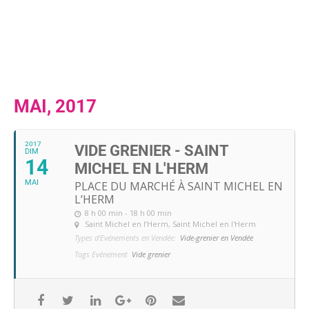
MAI, 2017
2017
VIDE GRENIER - SAINT
DIM
14
MICHEL EN L'HERM
MAI
PLACE DU MARCHÉ À SAINT MICHEL EN
L’HERM
8 h 00 min - 18 h 00 min
Saint Michel en l’Herm
, Saint Michel en l'Herm
Types d'Evénements en Vendée:
Vide-grenier en Vendée
Tags Evénement
Vide grenier