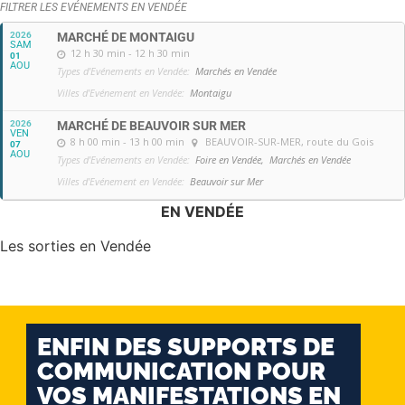
FILTRER LES EVÉNEMENTS EN VENDÉE
2026
MARCHÉ DE MONTAIGU
SAM
12 h 30 min - 12 h 30 min
01
AOU
Types d'Evénements en Vendée:
Marchés en Vendée
Villes d'Evénement en Vendée:
Montaigu
2026
MARCHÉ DE BEAUVOIR SUR MER
VEN
8 h 00 min - 13 h 00 min
BEAUVOIR-SUR-MER
, route du Gois
07
AOU
Types d'Evénements en Vendée:
Foire en Vendée,
Marchés en Vendée
Villes d'Evénement en Vendée:
Beauvoir sur Mer
EN VENDÉE
Les sorties en Vendée
ENFIN DES SUPPORTS DE
COMMUNICATION POUR
VOS MANIFESTATIONS EN