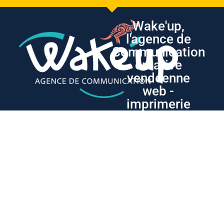
Wake'up,
l'agence de
Communication
créative
vendéenne
web -
imprimerie