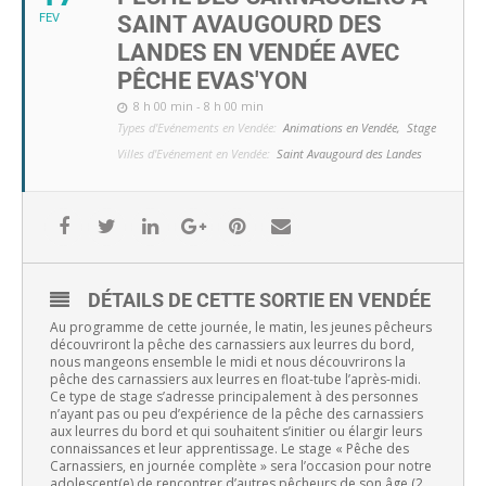
FEV
SAINT AVAUGOURD DES
LANDES EN VENDÉE AVEC
PÊCHE EVAS'YON
8 h 00 min - 8 h 00 min
Types d'Evénements en Vendée:
Animations en Vendée,
Stage
Villes d'Evénement en Vendée:
Saint Avaugourd des Landes
DÉTAILS DE CETTE SORTIE EN VENDÉE
Au programme de cette journée, le matin, les jeunes pêcheurs
découvriront la pêche des carnassiers aux leurres du bord,
nous mangeons ensemble le midi et nous découvrirons la
pêche des carnassiers aux leurres en float-tube l’après-midi.
Ce type de stage s’adresse principalement à des personnes
n’ayant pas ou peu d’expérience de la pêche des carnassiers
aux leurres du bord et qui souhaitent s’initier ou élargir leurs
connaissances et leur apprentissage. Le stage « Pêche des
Carnassiers, en journée complète » sera l’occasion pour notre
adolescent(e) de rencontrer d’autres pêcheurs de son âge (2