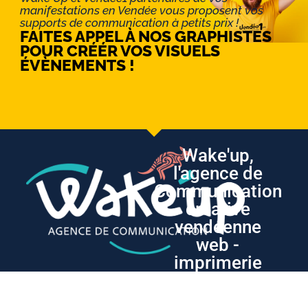
manifestations en Vendée vous proposent vos
supports de communication à petits prix !
FAITES APPEL À NOS GRAPHISTES
POUR CRÉÉR VOS VISUELS
ÉVÈNEMENTS !
Wake'up,
l'agence de
Communication
créative
vendéenne
web -
imprimerie