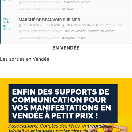
AOU
Types d'Evénements en Vendée:
Marchés en Vendée
Villes d'Evénement en Vendée:
Montaigu
2026
MARCHÉ DE BEAUVOIR SUR MER
VEN
8 h 00 min - 13 h 00 min
BEAUVOIR-SUR-MER
, route du Gois
07
AOU
Types d'Evénements en Vendée:
Foire en Vendée,
Marchés en Vendée
Villes d'Evénement en Vendée:
Beauvoir sur Mer
EN VENDÉE
Les sorties en Vendée
ENFIN DES SUPPORTS DE
COMMUNICATION POUR
VOS MANIFESTATIONS EN
VENDÉE À PETIT PRIX !
Associations, Comités des fêtes, entreprises :
Wake'Up et Vendée1 partenaires de vos