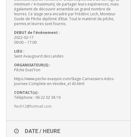
minimum / 4 maximum), de partager leurs expériences, mais
également de découvrir ensemble un grand nombre de
leurres. Ce stage sera encadré par Frédéric Lech, Moniteur
Guide de Pêche diplômé d’Etat. Tout le matériel de pêche,
permis et leurres sont fournis.
DEBUT de l’événement :
2022-02-17
09:00 – 17:00
LIEU :
Saint Avaugourd des Landes
ORGANISATEUR(S) :
Pêche Evas’Yon
https://www.peche-evasyon.com/
Stage-Carnassiers-Ados-
Journee-Complete-en-Vendee_
a143.html
CONTACT(s) :
Téléphone : 06 22 02 38 19
flech12@hotmail.com
DATE / HEURE