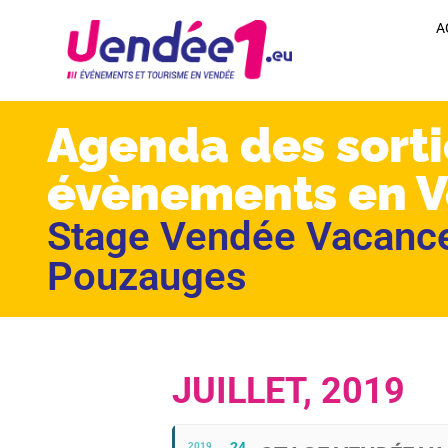
A
Agenda des sorti
évènements en 
Stage Vendée Vacance
Pouzauges
JUILLET, 2019
24
2019