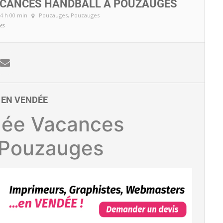
ACANCES HANDBALL À POUZAUGES
 14 h 00 min
Pouzauges
, Pouzauges
es
E EN VENDÉE
dée Vacances
 Pouzauges