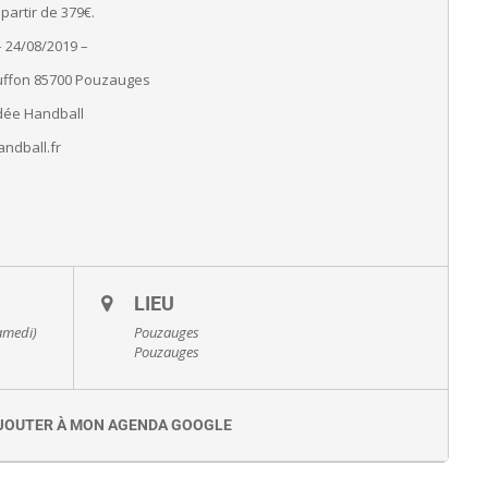
artir de 379€.
– 24/08/2019 –
Buffon 85700 Pouzauges
dée Handball
ndball.fr
LIEU
Samedi)
Pouzauges
Pouzauges
JOUTER À MON AGENDA GOOGLE