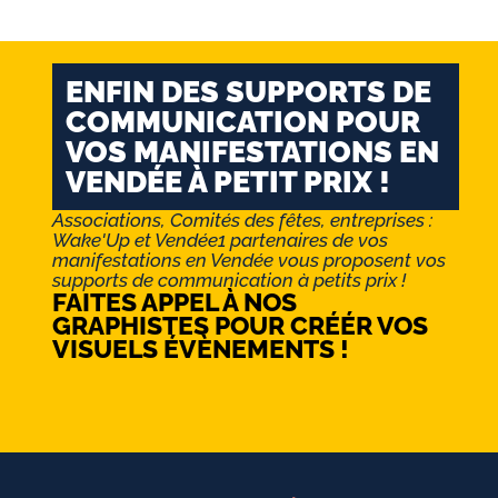
ENFIN DES SUPPORTS DE
COMMUNICATION POUR
VOS MANIFESTATIONS EN
VENDÉE À PETIT PRIX !
Associations, Comités des fêtes, entreprises :
Wake'Up et Vendée1 partenaires de vos
manifestations en Vendée vous proposent vos
supports de communication à petits prix !
FAITES APPEL À NOS
GRAPHISTES POUR CRÉÉR VOS
VISUELS ÉVÈNEMENTS !