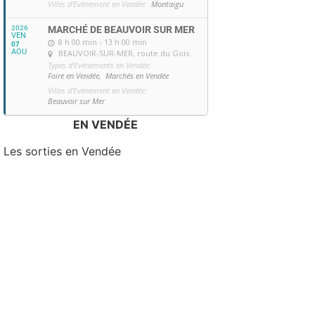
Villes d'Evénement en Vendée:
Montaigu
2026
MARCHÉ DE BEAUVOIR SUR MER
VEN
8 h 00 min - 13 h 00 min
07
AOU
BEAUVOIR-SUR-MER
, route du Gois
Types d'Evénements en Vendée:
Foire en Vendée,
Marchés en Vendée
Villes d'Evénement en Vendée:
Beauvoir sur Mer
EN VENDÉE
Les sorties en Vendée