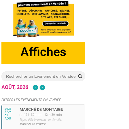
Dépliants
AOÛT, 2026
FILTRER LES EVÉNEMENTS EN VENDÉE
2026
MARCHÉ DE MONTAIGU
SAM
12 h 30 min - 12 h 30 min
01
AOU
Types d'Evénements en Vendée:
Marchés en Vendée