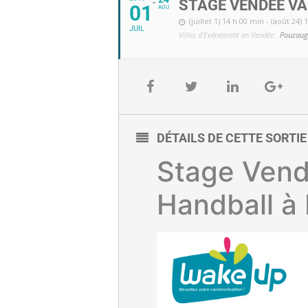
STAGE VENDÉE V
01
AOU
(juillet 1) 14 h 00 min - (août 24)
JUIL
Villes d'Evénement en Vendée:
Pouzaug
DÉTAILS DE CETTE SORTI
Stage Ven
Handball à