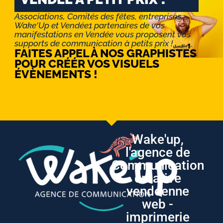
Associations, Comités des fêtes, entreprises :
Wake'Up et Vendée1 partenaires de vos
manifestations en Vendée vous proposent vos
supports de communication à petits prix !
FAITES APPEL À NOS GRAPHISTES
POUR CRÉÉR VOS VISUELS
ÉVÈNEMENTS !
Wake'up,
l'agence de
Communication
créative
vendéenne
web -
imprimerie