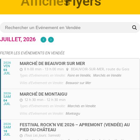
Affiches
JUILLET, 2026
FILTRER LES EVÉNEMENTS EN VENDÉE
2026
MARCHÉ DE BEAUVOIR SUR MER
VEN
8 h 00 min - 13 h 00 min
BEAUVOIR-SUR-MER
, route du Gois
03
JUIL
Types d'Evénements en Vendée:
Foire en Vendée,
Marchés en Vendée
Villes d'Evénement en Vendée:
Beauvoir sur Mer
2026
MARCHÉ DE MONTAIGU
SAM
12 h 30 min - 12 h 30 min
04
JUIL
Types d'Evénements en Vendée:
Marchés en Vendée
Villes d'Evénement en Vendée:
Montaigu
2026
FESTIVAL ROCK’N VIE 2026 – APREMONT (VENDÉE) AU
SAM
PIED DU CHÂTEAU
18
JUIL
(Tous Les Jours: Samedi)