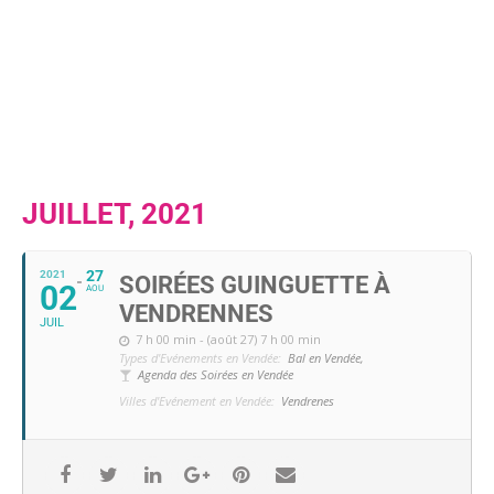
JUILLET, 2021
27
2021
SOIRÉES GUINGUETTE À
02
AOU
VENDRENNES
JUIL
7 h 00 min - (août 27) 7 h 00 min
Types d'Evénements en Vendée:
Bal en Vendée,
Agenda des Soirées en Vendée
Villes d'Evénement en Vendée:
Vendrenes