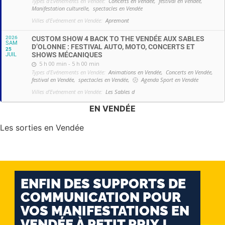
Types d'Evénements en Vendée:
Concerts en Vendée,
festival en Vendée,
Manifestation culturelle,
spectacles en Vendée
Villes d'Evénement en Vendée:
Apremont
2026
CUSTOM SHOW 4 BACK TO THE VENDÉE AUX SABLES
SAM
D’OLONNE : FESTIVAL AUTO, MOTO, CONCERTS ET
25
SHOWS MÉCANIQUES
JUIL
5 h 00 min - 5 h 00 min
Types d'Evénements en Vendée:
Animations en Vendée,
Concerts en Vendée,
festival en Vendée,
spectacles en Vendée,
Agenda Sport en Vendée
Villes d'Evénement en Vendée:
Les Sables d
EN VENDÉE
Les sorties en Vendée
ENFIN DES SUPPORTS DE
COMMUNICATION POUR
VOS MANIFESTATIONS EN
VENDÉE À PETIT PRIX !