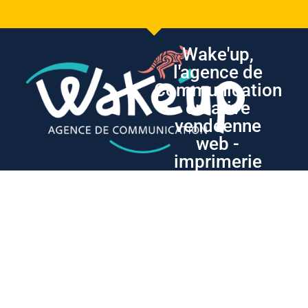
Wake'up,
l'agence de
Communication
créative
vendéenne
web -
imprimerie