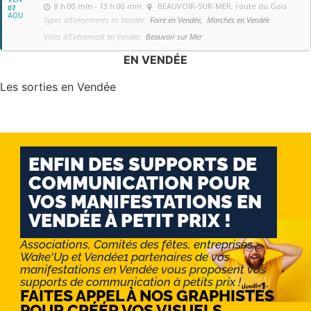
8 h 00 min - 13 h 00 min
BEAUVOIR-SUR-MER
, route du Gois
07
AOU
Types d'Evénements en Vendée:
Foire en Vendée,
Marchés en Vendée
Villes d'Evénement en Vendée:
Beauvoir sur Mer
EN VENDÉE
Les sorties en Vendée
ENFIN DES SUPPORTS DE
COMMUNICATION POUR
VOS MANIFESTATIONS EN
VENDÉE À PETIT PRIX !
Associations, Comités des fêtes, entreprises :
Wake'Up et Vendée1 partenaires de vos
manifestations en Vendée vous proposent vos
supports de communication à petits prix !
FAITES APPEL À NOS GRAPHISTES
POUR CRÉÉR VOS VISUELS