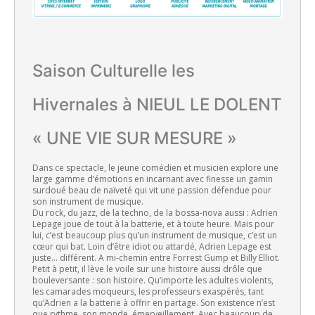
Saison Culturelle les
Hivernales à NIEUL LE DOLENT
« UNE VIE SUR MESURE »
Dans ce spectacle, le jeune comédien et musicien explore une
large gamme d’émotions en incarnant avec finesse un gamin
surdoué beau de naïveté qui vit une passion défendue pour
son instrument de musique.
Du rock, du jazz, de la techno, de la bossa-nova aussi : Adrien
Lepage joue de tout à la batterie, et à toute heure. Mais pour
lui, c’est beaucoup plus qu’un instrument de musique, c’est un
cœur qui bat. Loin d’être idiot ou attardé, Adrien Lepage est
juste… différent. A mi-chemin entre Forrest Gump et Billy Elliot.
Petit à petit, il lève le voile sur une histoire aussi drôle que
bouleversante : son histoire. Qu’importe les adultes violents,
les camarades moqueurs, les professeurs exaspérés, tant
qu’Adrien a la batterie à offrir en partage. Son existence n’est
que rythme, son monde, émerveillement. Avec beaucoup de