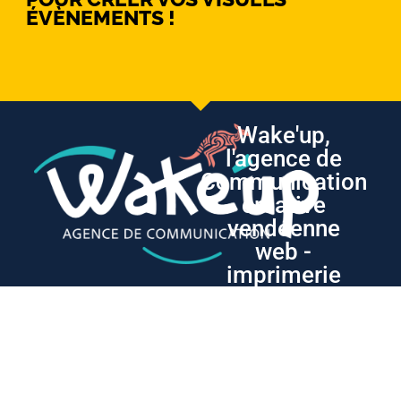
ÉVÈNEMENTS !
Wake'up,
l'agence de
Communication
créative
vendéenne
web -
imprimerie