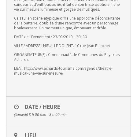
candeur et d’enthousiasme, il fait de son triste quotidien, une
vie sur mesure lumineuse et gorgée de musiques.
Ce seul en scène atypique offre une approche déconcertante
de la batterie, doublée d’une rencontre avec un personnage
bouleversant. Un moment unique, émouvant et drôle.
DATE de l’Evénement : 23/03/2019 – 20h30
VILLE / ADRESSE : NIEUL LE DOLENT. 10 rue Jean Blanchet
ORGANISATEUR(S) : Communauté de Communes du Pays des
Achards
LIEN : http://www.achards-tourisme.
com/agenda/theatre-
musical-
une-vie-sur-mesure/
DATE / HEURE
(Samedi) 8 h 00 min - 8 h 00 min
LIEU