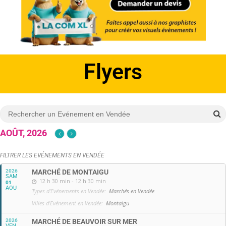
Affiches
AOÛT, 2026
FILTRER LES EVÉNEMENTS EN VENDÉE
2026
MARCHÉ DE MONTAIGU
SAM
12 h 30 min - 12 h 30 min
01
AOU
Types d'Evénements en Vendée:
Marchés en Vendée
Villes d'Evénement en Vendée:
Montaigu
2026
MARCHÉ DE BEAUVOIR SUR MER
VEN