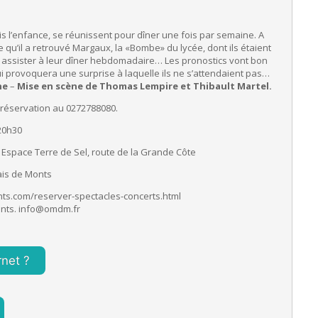
s l’enfance, se réunissent pour dîner une fois par semaine. A
e qu’il a retrouvé Margaux, la «Bombe» du lycée, dont ils étaient
r assister à leur dîner hebdomadaire… Les pronostics vont bon
ui provoquera une surprise à laquelle ils ne s’attendaient pas…
he
–
Mise en scène de Thomas Lempire et Thibault Martel.
Sur réservation au 0272788080.
20h30
. Espace Terre de Sel, route de la Grande Côte
is de Monts
ts.com/reserver-spectacles-
concerts.html
nts. info@omdm.fr
rnet ?