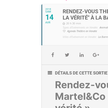
2018
RENDEZ-VOUS THÉ
SAM
14
LA VÉRITÉ" À LA 
AVR
20 h 30 min
Types d'Evénements en Vendée:
Animat
Agenda Théâtre en Vendée
Villes d'Evénement en Vendée:
La Barre
DÉTAILS DE CETTE SORTI
Rendez-vous
Martel&Co «
vérité »