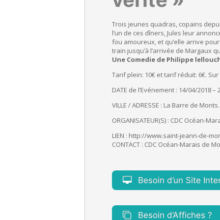
Trois jeunes quadras, copains depui
l’un de ces dîners, Jules leur annonc
fou amoureux, et qu’elle arrive pou
train jusqu’à l’arrivée de Margaux q
Une Comedie de Philippe lellouc
Tarif plein: 10€ et tarif réduit: 6€. 
DATE de l’Evénement : 14/04/2018 – 
VILLE / ADRESSE : La Barre de Monts
ORGANISATEUR(S) : CDC Océan-Mara
LIEN : http://www.saint-jeann-de-
mon
CONTACT : CDC Océan-Marais de Mo
Besoin d’un Site Inte
Besoin d’Affiches ?