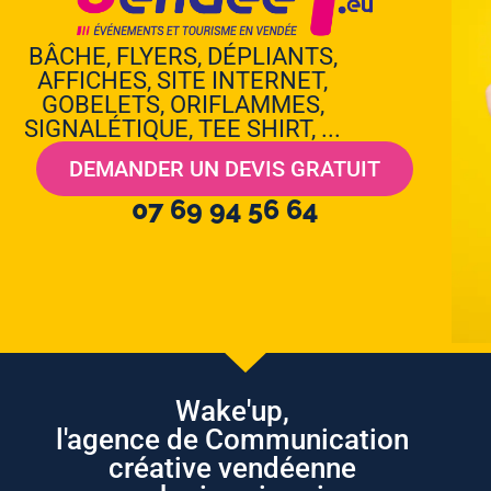
BÂCHE, FLYERS, DÉPLIANTS,
AFFICHES, SITE INTERNET,
GOBELETS, ORIFLAMMES,
SIGNALÉTIQUE, TEE SHIRT, ...
DEMANDER UN DEVIS GRATUIT
07 69 94 56 64
Wake'up,
l'agence de Communication
créative vendéenne