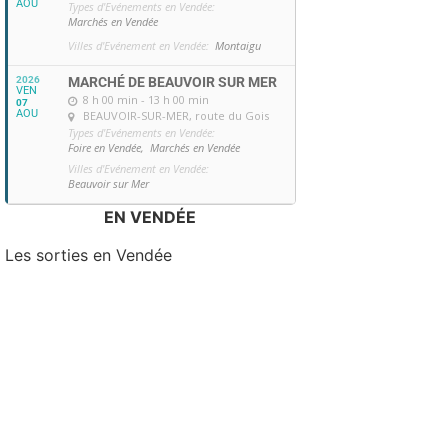
AOU
Types d'Evénements en Vendée:
Marchés en Vendée
Villes d'Evénement en Vendée:
Montaigu
2026
MARCHÉ DE BEAUVOIR SUR MER
VEN
8 h 00 min - 13 h 00 min
07
AOU
BEAUVOIR-SUR-MER
, route du Gois
Types d'Evénements en Vendée:
Foire en Vendée,
Marchés en Vendée
Villes d'Evénement en Vendée:
Beauvoir sur Mer
EN VENDÉE
Les sorties en Vendée