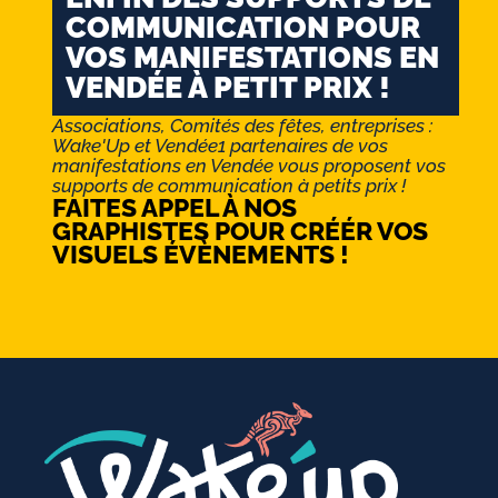
COMMUNICATION POUR
VOS MANIFESTATIONS EN
VENDÉE À PETIT PRIX !
Associations, Comités des fêtes, entreprises :
Wake'Up et Vendée1 partenaires de vos
manifestations en Vendée vous proposent vos
supports de communication à petits prix !
FAITES APPEL À NOS
GRAPHISTES POUR CRÉÉR VOS
VISUELS ÉVÈNEMENTS !