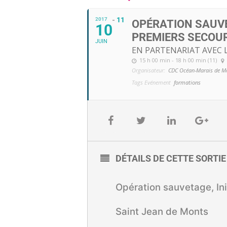
11
2017
OPÉRATION SAUVE
10
PREMIERS SECOUR
JUIN
EN PARTENARIAT AVEC 
15 h 00 min - 18 h 00 min (11)
Organisateur:
CDC Océan-Marais de M
Tags Evénement
formations
DÉTAILS DE CETTE SORTI
Opération sauvetage, Ini
Saint Jean de Monts