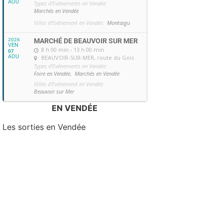
AOU
Types d'Evénements en Vendée:
Marchés en Vendée
Villes d'Evénement en Vendée:
Montaigu
2026
MARCHÉ DE BEAUVOIR SUR MER
VEN
8 h 00 min - 13 h 00 min
07
AOU
BEAUVOIR-SUR-MER
, route du Gois
Types d'Evénements en Vendée:
Foire en Vendée,
Marchés en Vendée
Villes d'Evénement en Vendée:
Beauvoir sur Mer
EN VENDÉE
Les sorties en Vendée