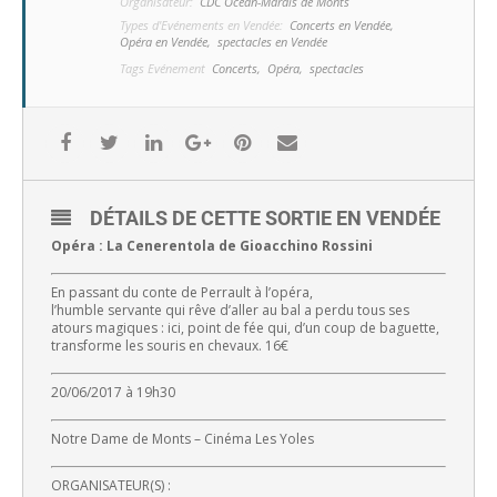
Organisateur:
CDC Océan-Marais de Monts
Types d'Evénements en Vendée:
Concerts en Vendée,
Opéra en Vendée,
spectacles en Vendée
Tags Evénement
Concerts,
Opéra,
spectacles
DÉTAILS DE CETTE SORTIE EN VENDÉE
Opéra : La Cenerentola de Gioacchino Rossini
En passant du conte de Perrault à l’opéra,
l’humble servante qui rêve d’aller au bal a perdu tous ses
atours magiques : ici, point de fée qui, d’un coup de baguette,
transforme les souris en chevaux. 16€
20/06/2017 à 19h30
Notre Dame de Monts – Cinéma Les Yoles
ORGANISATEUR(S) :