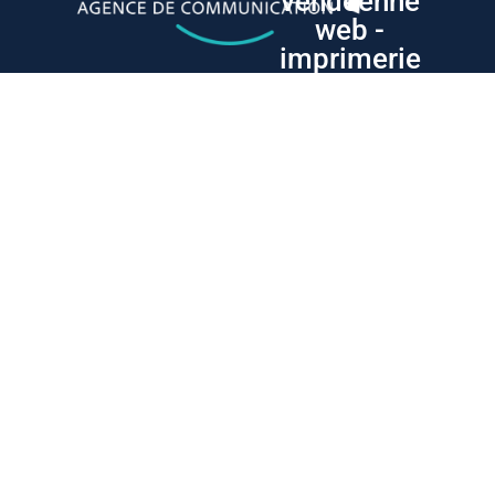
vendéenne
web -
imprimerie