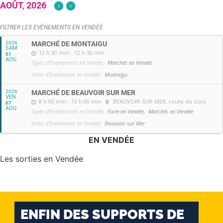
AOÛT, 2026
FILTRER LES EVÉNEMENTS EN VENDÉE
2026
MARCHÉ DE MONTAIGU
SAM
12 h 30 min - 12 h 30 min
01
AOU
Types d'Evénements en Vendée:
Marchés en Vendée
Villes d'Evénement en Vendée:
Montaigu
2026
MARCHÉ DE BEAUVOIR SUR MER
VEN
8 h 00 min - 13 h 00 min
BEAUVOIR-SUR-MER
, route du Gois
07
AOU
Types d'Evénements en Vendée:
Foire en Vendée,
Marchés en Vendée
Villes d'Evénement en Vendée:
Beauvoir sur Mer
EN VENDÉE
Les sorties en Vendée
ENFIN DES SUPPORTS DE