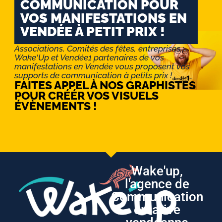
COMMUNICATION POUR
VOS MANIFESTATIONS EN
VENDÉE À PETIT PRIX !
Associations, Comités des fêtes, entreprises :
Wake'Up et Vendée1 partenaires de vos
manifestations en Vendée vous proposent vos
supports de communication à petits prix !
FAITES APPEL À NOS GRAPHISTES
POUR CRÉÉR VOS VISUELS
ÉVÈNEMENTS !
Wake'up,
l'agence de
Communication
créative