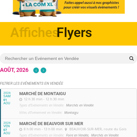
Affiches
AOÛT, 2026
FILTRER LES EVÉNEMENTS EN VENDÉE
2026
MARCHÉ DE MONTAIGU
SAM
12 h 30 min - 12 h 30 min
01
AOU
Types d'Evénements en Vendée:
Marchés en Vendée
Villes d'Evénement en Vendée:
Montaigu
2026
MARCHÉ DE BEAUVOIR SUR MER
VEN
8 h 00 min - 13 h 00 min
BEAUVOIR-SUR-MER
, route du Gois
07
AOU
Types d'Evénements en Vendée:
Foire en Vendée,
Marchés en Vendée