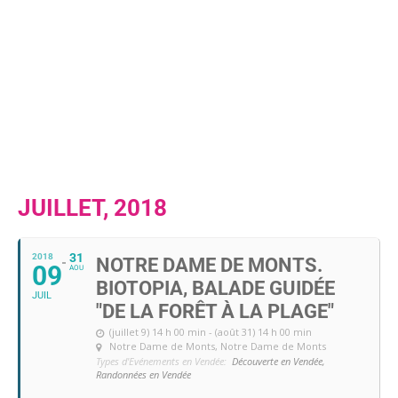
JUILLET, 2018
31
2018
NOTRE DAME DE MONTS.
09
AOU
BIOTOPIA, BALADE GUIDÉE
JUIL
"DE LA FORÊT À LA PLAGE"
(juillet 9) 14 h 00 min - (août 31) 14 h 00 min
Notre Dame de Monts
, Notre Dame de Monts
Types d'Evénements en Vendée:
Découverte en Vendée,
Randonnées en Vendée