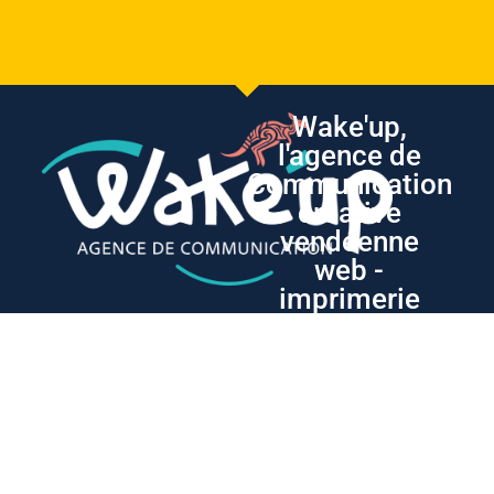
Wake'up,
l'agence de
Communication
créative
vendéenne
web -
imprimerie