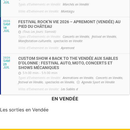
JUIL
Types d'Evénements en Vendée:
Marchés en Vendée
Villes d'Evénement en Vendée:
Montaigu
2026
FESTIVAL ROCK’N VIE 2026 – APREMONT (VENDÉE) AU
SAM
PIED DU CHÂTEAU
18
JUIL
(Tous Les Jours: Samedi)
Types d'Evénements en Vendée:
Concerts en Vendée,
festival en Vendée,
Manifestation culturelle,
spectacles en Vendée
Villes d'Evénement en Vendée:
Apremont
2026
CUSTOM SHOW 4 BACK TO THE VENDÉE AUX SABLES
SAM
D’OLONNE : FESTIVAL AUTO, MOTO, CONCERTS ET
25
SHOWS MÉCANIQUES
JUIL
5 h 00 min - 5 h 00 min
Types d'Evénements en Vendée:
Animations en Vendée,
Concerts en Vendée,
festival en Vendée,
spectacles en Vendée,
Agenda Sport en Vendée
Villes d'Evénement en Vendée:
Les Sables d
EN VENDÉE
Les sorties en Vendée