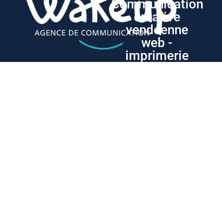
Communication
créative
vendéenne
web -
imprimerie