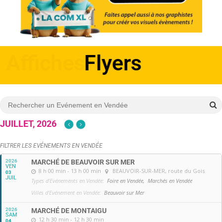
Affiches
JUILLET, 2026
FILTRER LES EVÉNEMENTS EN VENDÉE
2026
MARCHÉ DE BEAUVOIR SUR MER
VEN
8 h 00 min - 13 h 00 min
BEAUVOIR-SUR-MER
, route du Gois
03
JUIL
Types d'Evénements en Vendée:
Foire en Vendée,
Marchés en Vendée
Villes d'Evénement en Vendée:
Beauvoir sur Mer
2026
MARCHÉ DE MONTAIGU
SAM
12 h 30 min - 12 h 30 min
04