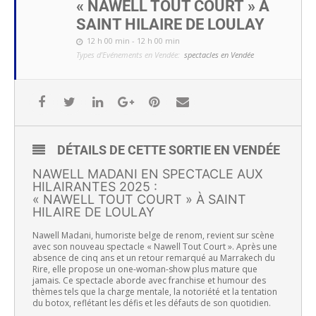
« NAWELL TOUT COURT » À
SAINT HILAIRE DE LOULAY
12 h 00 min - 12 h 00 min
Types d'Evénements en Vendée:
spectacles en Vendée
DÉTAILS DE CETTE SORTIE EN VENDÉE
NAWELL MADANI EN SPECTACLE AUX
HILAIRANTES 2025 :
« NAWELL TOUT COURT » À SAINT
HILAIRE DE LOULAY
Nawell Madani, humoriste belge de renom, revient sur scène
avec son nouveau spectacle « Nawell Tout Court ». Après une
absence de cinq ans et un retour remarqué au Marrakech du
Rire, elle propose un one-woman-show plus mature que
jamais. Ce spectacle aborde avec franchise et humour des
thèmes tels que la charge mentale, la notoriété et la tentation
du botox, reflétant les défis et les défauts de son quotidien.