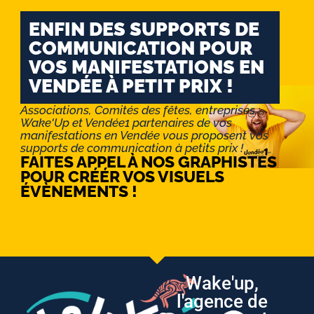
ENFIN DES SUPPORTS DE
COMMUNICATION POUR
VOS MANIFESTATIONS EN
VENDÉE À PETIT PRIX !
Associations, Comités des fêtes, entreprises :
Wake'Up et Vendée1 partenaires de vos
manifestations en Vendée vous proposent vos
supports de communication à petits prix !
FAITES APPEL À NOS GRAPHISTES
POUR CRÉÉR VOS VISUELS
ÉVÈNEMENTS !
Wake'up,
l'agence de