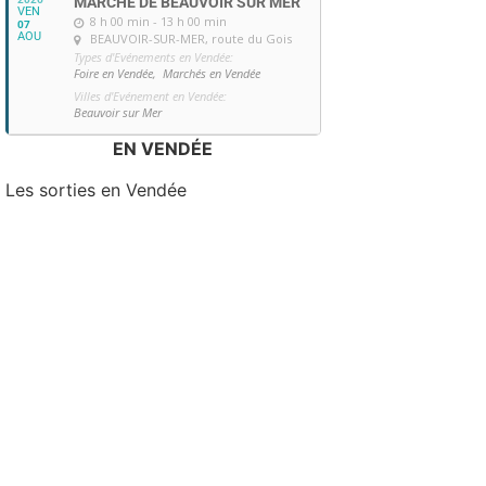
MARCHÉ DE BEAUVOIR SUR MER
VEN
8 h 00 min - 13 h 00 min
07
AOU
BEAUVOIR-SUR-MER
, route du Gois
Types d'Evénements en Vendée:
Foire en Vendée,
Marchés en Vendée
Villes d'Evénement en Vendée:
Beauvoir sur Mer
EN VENDÉE
Les sorties en Vendée