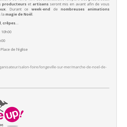
es
producteurs
et
artisans
seront mis en avant afin de vous
aux
.
Durant ce
week-end
de
nombreuses animations
s la
magie de Noël
.
d
,
crêpes
…
– 10h00
h00
Place de l’église
ganisateur/salon-foire/
longeville-sur-mer/marche-de-
noel-de-