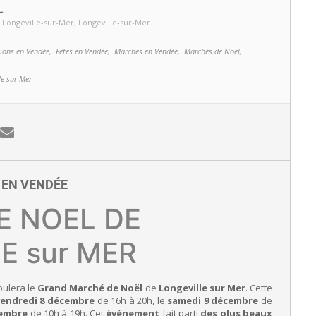
L
Longeville-sur-Mer
, Longeville-sur-Mer
ions en Vendée,
Fêtes en Vendée,
Marchés en Vendée,
Marchés de Noël,
le-sur-Mer
E EN VENDÉE
E NOEL DE
E sur MER
oulera le
Grand Marché de Noël
de
Longeville sur Mer
. Cette
vendredi 8 décembre
de 16h à 20h, le
samedi 9 décembre
de
cembre
de 10h à 19h. Cet
événement
fait parti
des plus beaux