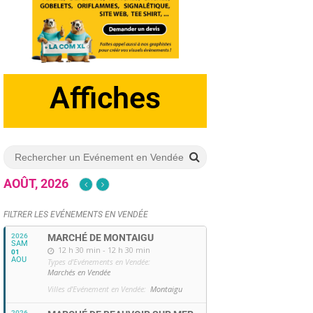
Dépliants
AOÛT, 2026
FILTRER LES EVÉNEMENTS EN VENDÉE
2026
MARCHÉ DE MONTAIGU
SAM
12 h 30 min - 12 h 30 min
01
AOU
Types d'Evénements en Vendée:
Marchés en Vendée
Villes d'Evénement en Vendée:
Montaigu
2026