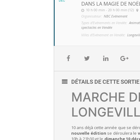
DEC
DANS LA MAGIE DE NOË
10 h 00 min - 20 h 00 min (12)
Organisateur:
NBC Evénement
Types d'Evénements en Vendée:
Animat
spectacles en Vendée
Villes d'Evénement en Vendée:
Longevil
DÉTAILS DE CETTE SORTI
MARCHE D
LONGEVILL
10 ans déjà cette année que se dér
nouvelle édition
se déroulera le
10h à 21h30 et le
dimanche 10 dé