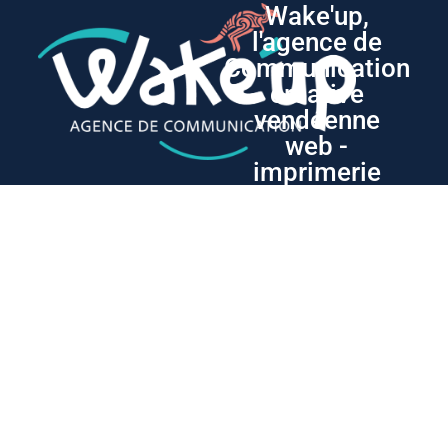
Wake'up,
l'agence de
Communication
créative
vendéenne
web -
imprimerie