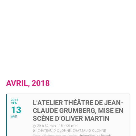
AVRIL, 2018
2018
L'ATELIER THÉÂTRE DE JEAN-
VEN
13
CLAUDE GRUMBERG, MISE EN
AVR
SCÈNE D’OLIVER MARTIN
20 h 30 min - 16 h 00 min
CHATEAU D OLONNE
, CHATEAU D OLONNE
Types d'Evénements en Vendée:
Animations en Vendée,