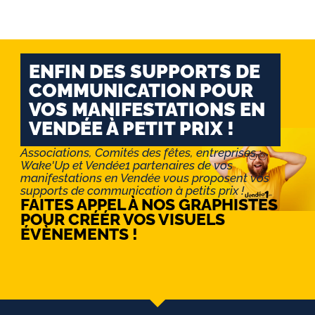
ENFIN DES SUPPORTS DE
COMMUNICATION POUR
VOS MANIFESTATIONS EN
VENDÉE À PETIT PRIX !
Associations, Comités des fêtes, entreprises :
Wake'Up et Vendée1 partenaires de vos
manifestations en Vendée vous proposent vos
supports de communication à petits prix !
FAITES APPEL À NOS GRAPHISTES
POUR CRÉÉR VOS VISUELS
ÉVÈNEMENTS !