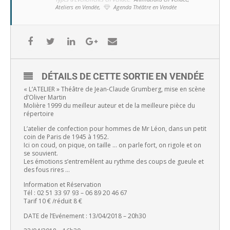
Ateliers en Vendée,
Agenda Théâtre en Vendée
DÉTAILS DE CETTE SORTIE EN VENDÉE
« L’ATELIER » Théâtre de Jean-Claude Grumberg, mise en scène
d’Oliver Martin
Molière 1999 du meilleur auteur et de la meilleure pièce du
répertoire
L’atelier de confection pour hommes de Mr Léon, dans un petit
coin de Paris de 1945 à 1952.
Ici on coud, on pique, on taille … on parle fort, on rigole et on
se souvient.
Les émotions s’entremêlent au rythme des coups de gueule et
des fous rires …
Information et Réservation
Tél : 02 51 33 97 93 – 06 89 20 46 67
Tarif 10 € /réduit 8 €
DATE de l’Evénement : 13/04/2018 – 20h30