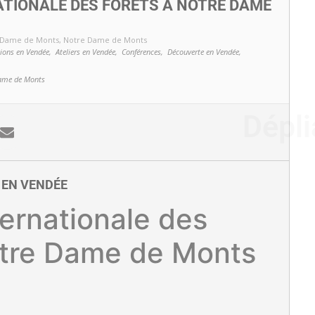
TIONALE DES FORÊTS À NOTRE DAME
 Dame de Monts
, Notre Dame de Monts
ions en Vendée,
Ateliers en Vendée,
Conférences,
Découverte en Vendée,
ame de Monts
E EN VENDÉE
ernationale des
otre Dame de Monts