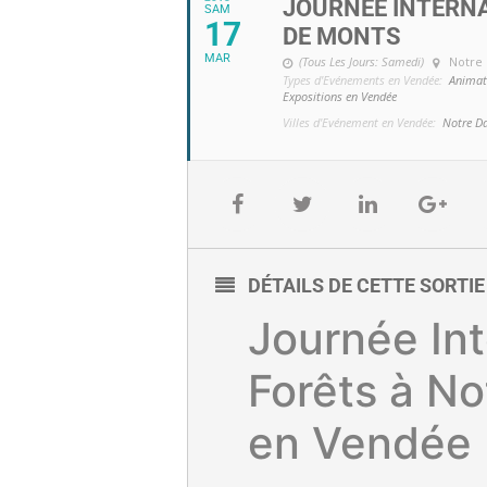
JOURNÉE INTERNA
SAM
17
DE MONTS
MAR
(Tous Les Jours: Samedi)
Notre
Types d'Evénements en Vendée:
Animat
Expositions en Vendée
Villes d'Evénement en Vendée:
Notre D
DÉTAILS DE CETTE SORTI
Journée Int
Forêts à N
en Vendée