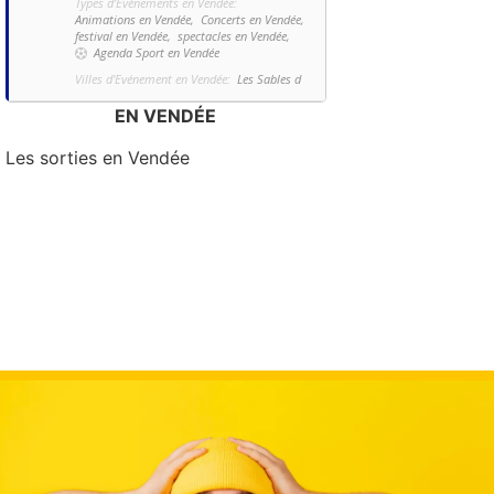
Types d'Evénements en Vendée:
Animations en Vendée,
Concerts en Vendée,
festival en Vendée,
spectacles en Vendée,
Agenda Sport en Vendée
Villes d'Evénement en Vendée:
Les Sables d
EN VENDÉE
Les sorties en Vendée