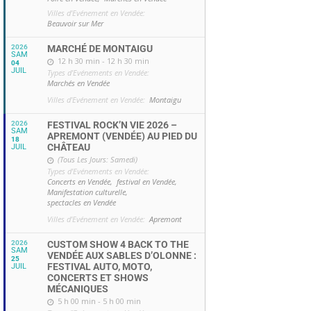
Villes d'Evénement en Vendée:
Beauvoir sur Mer
2026
MARCHÉ DE MONTAIGU
SAM
12 h 30 min - 12 h 30 min
04
JUIL
Types d'Evénements en Vendée:
Marchés en Vendée
Villes d'Evénement en Vendée:
Montaigu
2026
FESTIVAL ROCK’N VIE 2026 –
SAM
APREMONT (VENDÉE) AU PIED DU
18
CHÂTEAU
JUIL
(Tous Les Jours: Samedi)
Types d'Evénements en Vendée:
Concerts en Vendée,
festival en Vendée,
Manifestation culturelle,
spectacles en Vendée
Villes d'Evénement en Vendée:
Apremont
2026
CUSTOM SHOW 4 BACK TO THE
SAM
VENDÉE AUX SABLES D’OLONNE :
25
FESTIVAL AUTO, MOTO,
JUIL
CONCERTS ET SHOWS
MÉCANIQUES
5 h 00 min - 5 h 00 min