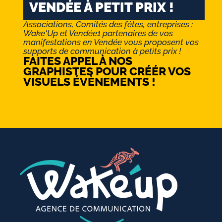
VENDÉE À PETIT PRIX !
Associations, Comités des fêtes, entreprises :
Wake'Up et Vendée1 partenaires de vos
manifestations en Vendée vous proposent vos
supports de communication à petits prix !
FAITES APPEL À NOS
GRAPHISTES POUR CRÉÉR VOS
VISUELS ÉVÈNEMENTS !