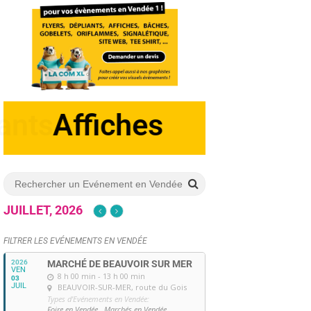
Dépliants
JUILLET, 2026
FILTRER LES EVÉNEMENTS EN VENDÉE
2026
MARCHÉ DE BEAUVOIR SUR MER
VEN
8 h 00 min - 13 h 00 min
03
JUIL
BEAUVOIR-SUR-MER
, route du Gois
Types d'Evénements en Vendée:
Foire en Vendée,
Marchés en Vendée