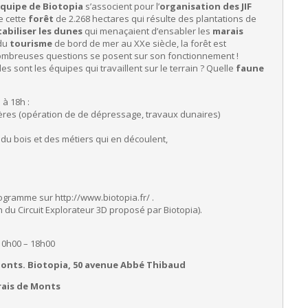
’équipe de Biotopia
s’associent pour l’
organisation des JIF
e cette
forêt
de 2.268 hectares qui résulte des plantations de
tabiliser les dunes
qui menaçaient d’ensabler les
marais
 du
tourisme
de bord de mer au XXe siècle, la forêt est
nombreuses questions se posent sur son fonctionnement !
s sont les équipes qui travaillent sur le terrain ? Quelle
faune
à 18h :
tières (opération de de dépressage, travaux dunaires)
 du bois et des métiers qui en découlent,
gramme sur http://www.biotopia.fr/ .
du Circuit Explorateur 3D proposé par Biotopia).
10h00 – 18h00
onts. Biotopia, 50 avenue Abbé Thibaud
ais de Monts