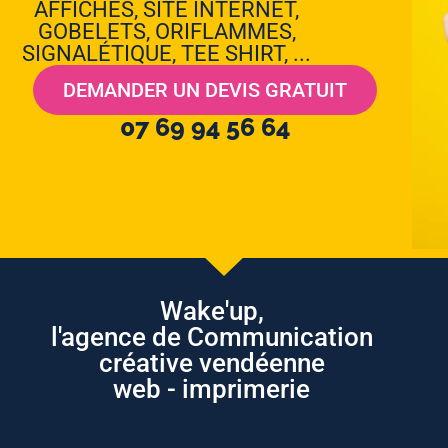
AFFICHES, SITE INTERNET,
GOBELETS, ORIFLAMMES,
SIGNALÉTIQUE, TEE SHIRT, ...
DEMANDER UN DEVIS GRATUIT
07 69 94 56 64
Wake'up,
l'agence de Communication
créative vendéenne
web - imprimerie