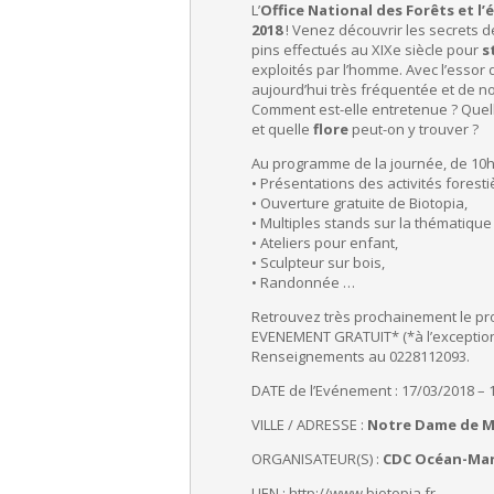
L’
Office National des Forêts et l
2018
! Venez découvrir les secrets d
pins effectués au XIXe siècle pour
s
exploités par l’homme. Avec l’essor
aujourd’hui très fréquentée et de 
Comment est-elle entretenue ? Quelle
et quelle
flore
peut-on y trouver ?
Au programme de la journée, de 10h 
• Présentations des activités fores
• Ouverture gratuite de Biotopia,
• Multiples stands sur la thématique
• Ateliers pour enfant,
• Sculpteur sur bois,
• Randonnée …
Retrouvez très prochainement le pro
EVENEMENT GRATUIT* (*à l’exception 
Renseignements au 0228112093.
DATE de l’Evénement : 17/03/2018 – 
VILLE / ADRESSE :
Notre Dame de M
ORGANISATEUR(S) :
CDC Océan-Mar
LIEN : http://www.biotopia.fr