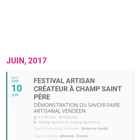
JUIN, 2017
2017
FESTIVAL ARTISAN
SAM
10
CRÉATEUR À CHAMP SAINT
JUIN
PÈRE
DÉMONSTRATION DU SAVOIR FAIRE
ARTISANAL VENDÉEN
9 h 00 min - 19 h 00 min
Champ Saint Père
, Champ Saint Père
Types d'Evénements en Vendée:
festival en Vendée
Tags Evénement
Artisanat,
Festival