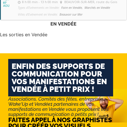
8 h 00 min - 13 h 00 min
BEAUVOIR-SUR-MER
, route du Gois
07
AOU
Types d'Evénements en Vendée:
Foire en Vendée,
Marchés en Vendée
Villes d'Evénement en Vendée:
Beauvoir sur Mer
EN VENDÉE
Les sorties en Vendée
ENFIN DES SUPPORTS DE
COMMUNICATION POUR
VOS MANIFESTATIONS EN
VENDÉE À PETIT PRIX !
Associations, Comités des fêtes, entreprises :
Wake'Up et Vendée1 partenaires de vos
manifestations en Vendée vous proposent vos
supports de communication à petits prix !
FAITES APPEL À NOS GRAPHISTES
POUR CRÉÉR VOS VISUELS