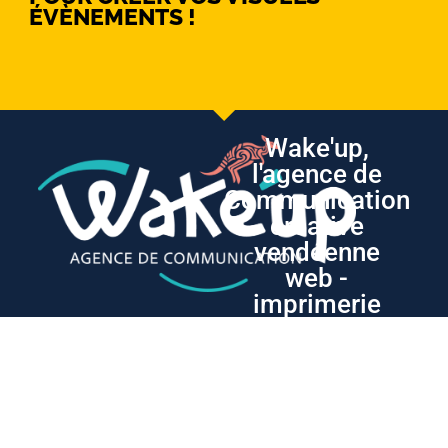
ÉVÈNEMENTS !
Wake'up,
l'agence de
Communication
créative
vendéenne
web -
imprimerie