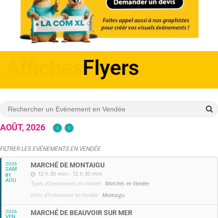
Affiches
AOÛT, 2026
FILTRER LES EVÉNEMENTS EN VENDÉE
2026
MARCHÉ DE MONTAIGU
SAM
12 h 30 min - 12 h 30 min
01
AOU
Types d'Evénements en Vendée:
Marchés en Vendée
Villes d'Evénement en Vendée:
Montaigu
2026
MARCHÉ DE BEAUVOIR SUR MER
VEN