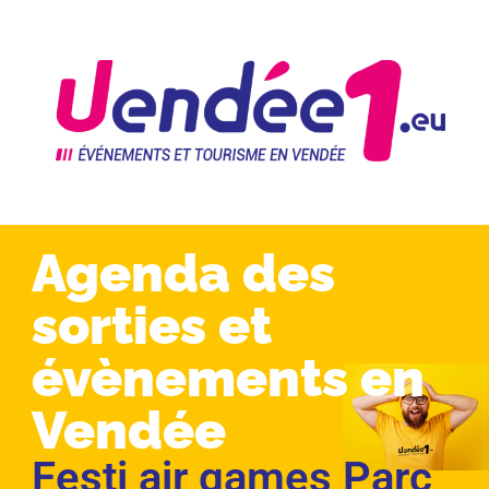
Agenda des
sorties et
évènements en
Vendée
Festi air games Parc