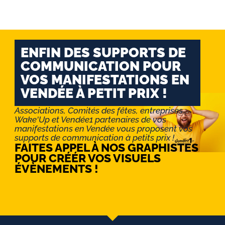
ENFIN DES SUPPORTS DE
COMMUNICATION POUR
VOS MANIFESTATIONS EN
VENDÉE À PETIT PRIX !
Associations, Comités des fêtes, entreprises :
Wake'Up et Vendée1 partenaires de vos
manifestations en Vendée vous proposent vos
supports de communication à petits prix !
FAITES APPEL À NOS GRAPHISTES
POUR CRÉÉR VOS VISUELS
ÉVÈNEMENTS !