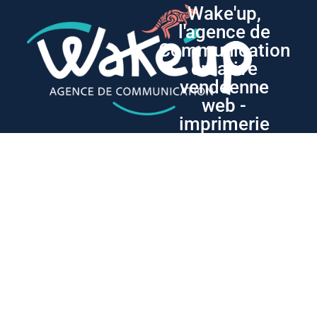
Wake'up,
l'agence de
Communication
créative
vendéenne
web -
imprimerie