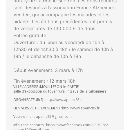
Rotary de La Roche-sur-Yon. Les dons récoltés
sont destinés à l’association France Alzheimer
Vendée, qui accompagne les malades et les
aidants. Les éditions précédentes ont permis
de verser près de 130 000 € de dons.
Entrée gratuite
Ouverture : du lundi au vendredi de 10h à
12h30 et de 14h30 à 18h / le samedi de 10h à
19h / le dimanche de 10h à 18h
Début evénement: 3 mars à 17h
Fin évenement : 12 mars 18h
VILLE / ADRESSE :MOUILLERON-le-CAPTIF
salle d’exposition du foyer rural . 12 rue de la Gillonnière
ORGANISATEUR(S) :
http://www.apemc85.fr
LIEN VERS VOTRE EVENEMENT :
http://www.apemc85.fr
Votre e-mail :
apemc85@gmail.com
Info zone contacts :
https://www.facebook.com/
APEMC85/
apemc85@gmail.com