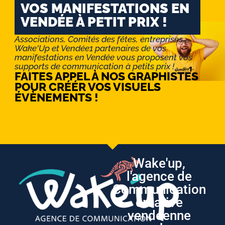
VOS MANIFESTATIONS EN
VENDÉE À PETIT PRIX !
Associations, Comités des fêtes, entreprises :
Wake'Up et Vendée1 partenaires de vos
manifestations en Vendée vous proposent vos
supports de communication à petits prix !
FAITES APPEL À NOS GRAPHISTES
POUR CRÉÉR VOS VISUELS
ÉVÈNEMENTS !
Wake'up,
l'agence de
Communication
créative
vendéenne