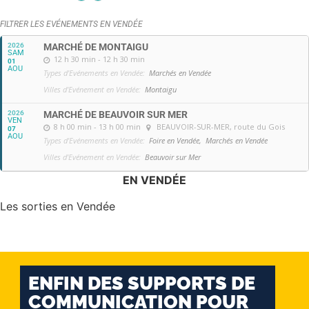
FILTRER LES EVÉNEMENTS EN VENDÉE
2026
MARCHÉ DE MONTAIGU
SAM
12 h 30 min - 12 h 30 min
01
AOU
Types d'Evénements en Vendée:
Marchés en Vendée
Villes d'Evénement en Vendée:
Montaigu
2026
MARCHÉ DE BEAUVOIR SUR MER
VEN
8 h 00 min - 13 h 00 min
BEAUVOIR-SUR-MER
, route du Gois
07
AOU
Types d'Evénements en Vendée:
Foire en Vendée,
Marchés en Vendée
Villes d'Evénement en Vendée:
Beauvoir sur Mer
EN VENDÉE
Les sorties en Vendée
ENFIN DES SUPPORTS DE
COMMUNICATION POUR