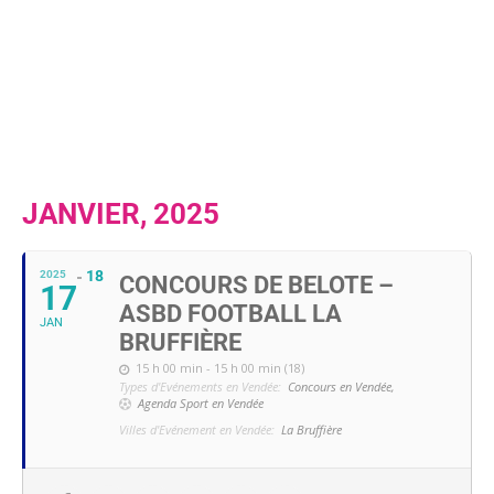
JANVIER, 2025
18
2025
CONCOURS DE BELOTE –
17
ASBD FOOTBALL LA
JAN
BRUFFIÈRE
15 h 00 min - 15 h 00 min (18)
Types d'Evénements en Vendée:
Concours en Vendée,
Agenda Sport en Vendée
Villes d'Evénement en Vendée:
La Bruffière