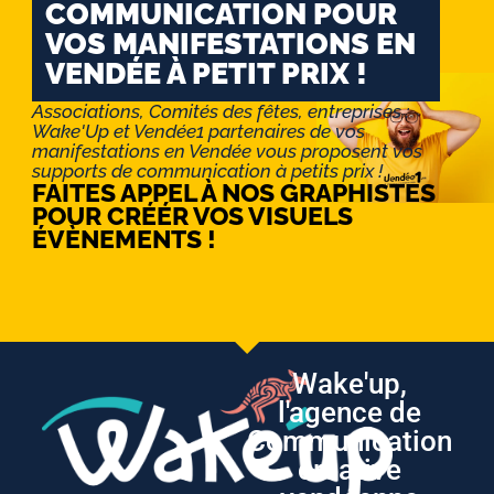
COMMUNICATION POUR
VOS MANIFESTATIONS EN
VENDÉE À PETIT PRIX !
Associations, Comités des fêtes, entreprises :
Wake'Up et Vendée1 partenaires de vos
manifestations en Vendée vous proposent vos
supports de communication à petits prix !
FAITES APPEL À NOS GRAPHISTES
POUR CRÉÉR VOS VISUELS
ÉVÈNEMENTS !
Wake'up,
l'agence de
Communication
créative