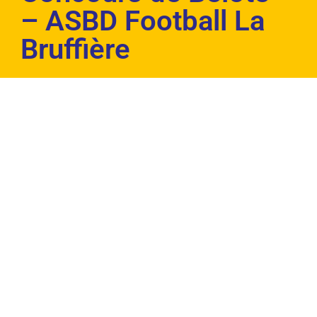
– ASBD Football La
Bruffière