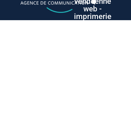
vendéenne
web -
imprimerie