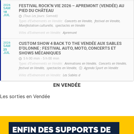
2026
FESTIVAL ROCK’N VIE 2026 – APREMONT (VENDÉE) AU
SAM
PIED DU CHÂTEAU
18
JUIL
(Tous Les Jours: Samedi)
Types d'Evénements en Vendée:
Concerts en Vendée,
festival en Vendée,
Manifestation culturelle,
spectacles en Vendée
Villes d'Evénement en Vendée:
Apremont
2026
CUSTOM SHOW 4 BACK TO THE VENDÉE AUX SABLES
SAM
D’OLONNE : FESTIVAL AUTO, MOTO, CONCERTS ET
25
SHOWS MÉCANIQUES
JUIL
5 h 00 min - 5 h 00 min
Types d'Evénements en Vendée:
Animations en Vendée,
Concerts en Vendée,
festival en Vendée,
spectacles en Vendée,
Agenda Sport en Vendée
Villes d'Evénement en Vendée:
Les Sables d
EN VENDÉE
Les sorties en Vendée
ENFIN DES SUPPORTS DE