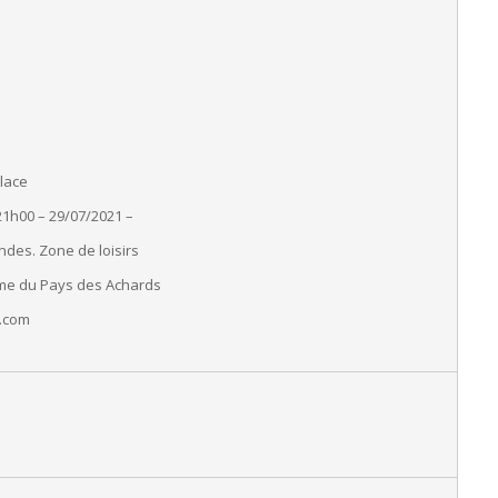
place
21h00 – 29/07/2021 –
andes. Zone de loisirs
sme du Pays des Achards
.
com