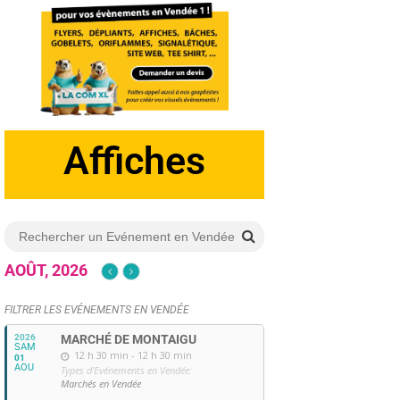
Dépliants
Affiches
AOÛT, 2026
FILTRER LES EVÉNEMENTS EN VENDÉE
2026
MARCHÉ DE MONTAIGU
SAM
12 h 30 min - 12 h 30 min
01
AOU
Types d'Evénements en Vendée:
Marchés en Vendée