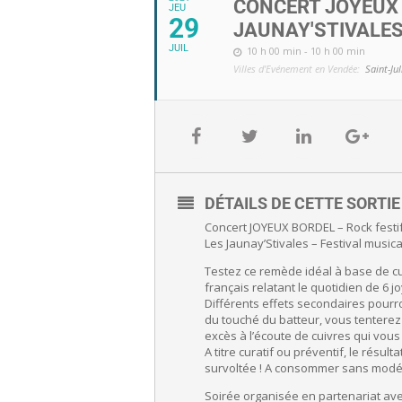
CONCERT JOYEUX 
JEU
29
JAUNAY'STIVALE
JUIL
10 h 00 min - 10 h 00 min
Villes d'Evénement en Vendée:
Saint-Ju
DÉTAILS DE CETTE SORTI
Concert JOYEUX BORDEL – Rock festi
Les Jaunay’Stivales – Festival musical
Testez ce remède idéal à base de cui
français relatant le quotidien de 6 jo
Différents effets secondaires pourro
du touché du batteur, vous tentere
excès à l’écoute de cuivres qui vou
A titre curatif ou préventif, le résul
survoltée ! A consommer sans modér
Soirée organisée en partenariat ave