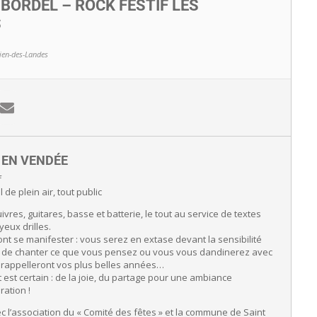
BORDEL – ROCK FESTIF LES
S
lien-des-Landes
E EN VENDÉE
f
 de plein air, tout public
vres, guitares, basse et batterie, le tout au service de textes
yeux drilles.
nt se manifester : vous serez en extase devant la sensibilité
z de chanter ce que vous pensez ou vous vous dandinerez avec
s rappelleront vos plus belles années…
tat est certain : de la joie, du partage pour une ambiance
ation !
c l’association du « Comité des fêtes » et la commune de Saint