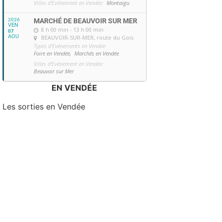
Villes d'Evénement en Vendée:
Montaigu
2026
MARCHÉ DE BEAUVOIR SUR MER
VEN
8 h 00 min - 13 h 00 min
07
AOU
BEAUVOIR-SUR-MER
, route du Gois
Types d'Evénements en Vendée:
Foire en Vendée,
Marchés en Vendée
Villes d'Evénement en Vendée:
Beauvoir sur Mer
EN VENDÉE
Les sorties en Vendée