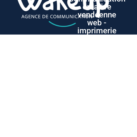
créative
vendéenne
web -
imprimerie