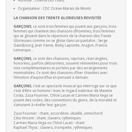
Adresse : Cinéma Les Yoles,
Organisateur : CDC Océan-Marais de Monts
LA CHANSON DES TRENTE GLORIEUSES REVISITÉE
GARÇONS
, ce sont trois femmes qui jouent aux garçons, trois
femmes qui chantent des chansons d’hommes, trois femmes
qui se glissent dans le répertoire de la chanson des Trente
Glorieuses comme on se glisse dans un pantalon : Serge
Gainsbourg, Jean Yanne, Boby Lapointe, Aragon, Francis
Lemarque…
GARÇONS
, ce sont des chansons, reprises, réarrangées,
honorées, parfois détournées, souvent réinventées pour trois
voix complémentaires et portées par des arrangements
minimalistes. Ce sont des chansons d’hier chantées avec
l’émotion d’aujourd’hui en pensant à demain.
GARÇONS
, c’est un spectacle musical qui interroge sur ce que
c’est d’être un homme ! Avec le regard extérieur de Maxime
Costa, Zaza Fournier, Chloé Lacan et Carmen Maria Vega se
jouent des codes, des conventions du genre, de la moralité et
s’amusent à révéler leur garçon.
Zaza Fournier : chant, accordéon, ukulélé, omnichord
Cléa Vincent : chant, claviers, rythmiques
Carmen Maria Vega ou Chloé Lacan : chant
Raphael Thyss : claviers, trompette, rythmiques