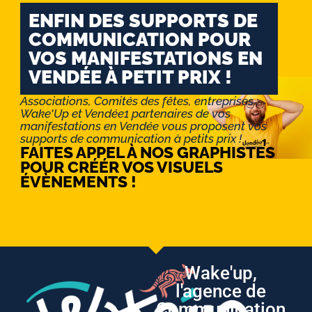
ENFIN DES SUPPORTS DE
COMMUNICATION POUR
VOS MANIFESTATIONS EN
VENDÉE À PETIT PRIX !
Associations, Comités des fêtes, entreprises :
Wake'Up et Vendée1 partenaires de vos
manifestations en Vendée vous proposent vos
supports de communication à petits prix !
FAITES APPEL À NOS GRAPHISTES
POUR CRÉÉR VOS VISUELS
ÉVÈNEMENTS !
Wake'up,
l'agence de
Communication