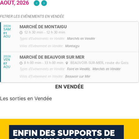
AOÛT, 2026
FILTRER LES EVÉNEMENTS EN VENDÉE
2026
MARCHÉ DE MONTAIGU
SAM
12 h 30 min - 12 h 30 min
01
AOU
Types d'Evénements en Vendée:
Marchés en Vendée
Villes d'Evénement en Vendée:
Montaigu
2026
MARCHÉ DE BEAUVOIR SUR MER
VEN
8 h 00 min - 13 h 00 min
BEAUVOIR-SUR-MER
, route du Gois
07
AOU
Types d'Evénements en Vendée:
Foire en Vendée,
Marchés en Vendée
Villes d'Evénement en Vendée:
Beauvoir sur Mer
EN VENDÉE
Les sorties en Vendée
ENFIN DES SUPPORTS DE