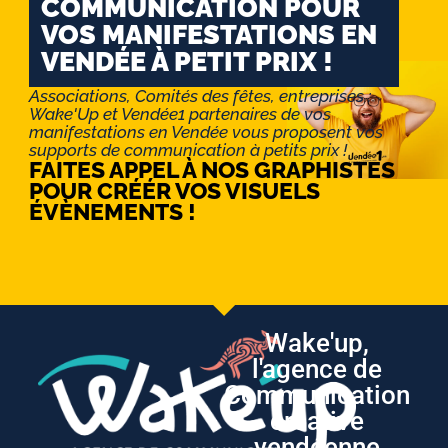
COMMUNICATION POUR
VOS MANIFESTATIONS EN
VENDÉE À PETIT PRIX !
Associations, Comités des fêtes, entreprises :
Wake'Up et Vendée1 partenaires de vos
manifestations en Vendée vous proposent vos
supports de communication à petits prix !
FAITES APPEL À NOS GRAPHISTES
POUR CRÉÉR VOS VISUELS
ÉVÈNEMENTS !
Wake'up,
l'agence de
Communication
créative
vendéenne