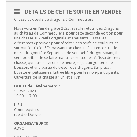
DÉTAILS DE CETTE SORTIE EN VENDÉE
Chasse aux œufs de dragons à Commequiers
Nous voici en l’an de grâce 2023, avec le retour des Dragons
au château de Commequiers, pour cette seconde édition pour
une chasse aux œufs originale et amusante. Passe les
différentes épreuves pour récolter des œufs de couleurs, et
surtout l’œuf d’or ! En passant ton chemin, à la rencontre de
notre dragonnière Septaria et de son bébé dragon vivant, il
sera possible de se faire maquiller et tatouer. A l’issu de cette
chasse, qui dure environ une heure, reçoit un goûter, une
boisson, et une partie du trésor des dragons. Sur place,
buvette et pâtisseries. Entrée libre pour les non-participants.
Ouverture de la chasse à 10h, et à 17h
DEBUT de l’événement :
16 avril 2023
10:00 – 17:00
LIEU :
Commequiers
rue des Douves
ORGANISATEUR(S) :
ADVC