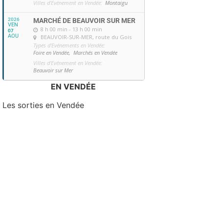
Villes d'Evénement en Vendée:
Montaigu
2026
MARCHÉ DE BEAUVOIR SUR MER
VEN
8 h 00 min - 13 h 00 min
07
AOU
BEAUVOIR-SUR-MER
, route du Gois
Types d'Evénements en Vendée:
Foire en Vendée,
Marchés en Vendée
Villes d'Evénement en Vendée:
Beauvoir sur Mer
EN VENDÉE
Les sorties en Vendée