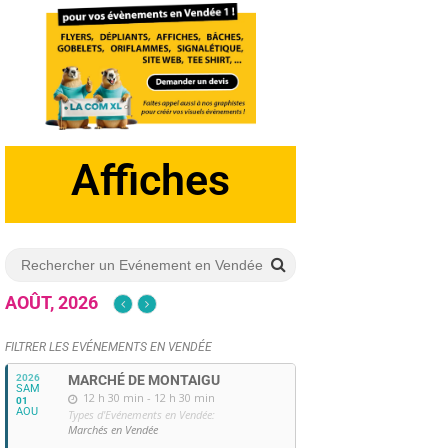
Dépliants
AOÛT, 2026
FILTRER LES EVÉNEMENTS EN VENDÉE
2026
MARCHÉ DE MONTAIGU
SAM
12 h 30 min - 12 h 30 min
01
AOU
Types d'Evénements en Vendée:
Marchés en Vendée