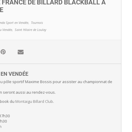
FRANCE DE BILLARD BLACKBALL À
E
nda Sport en Vendée,
Tournois
u Vendée,
Saint Hilaire de Loulay
E EN VENDÉE
au pôle sportif Maxime Bossis pour assister au championnat de
ion seront aussi au rendez-vous.
cebook du
Montaigu Billard Club
.
 17h30
7h30
h