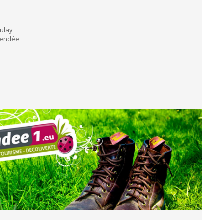
oulay
Vendée