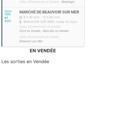
Villes d'Evénement en Vendée:
Montaigu
2026
MARCHÉ DE BEAUVOIR SUR MER
VEN
8 h 00 min - 13 h 00 min
07
AOU
BEAUVOIR-SUR-MER
, route du Gois
Types d'Evénements en Vendée:
Foire en Vendée,
Marchés en Vendée
Villes d'Evénement en Vendée:
Beauvoir sur Mer
EN VENDÉE
Les sorties en Vendée