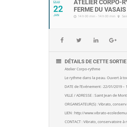
ATELIER CORPO-R
MAR
22
FERME DU VASAIS
JAN
14 h 00 min - 14 h 00 min
Sai
DÉTAILS DE CETTE SORTI
Atelier Corpo-rythme
Le rythme dans la peau. Ouvert à to
DATE de l’Evénement : 22/01/2019 – 
VILLE / ADRESSE : Saint Jean de Mon
ORGANISATEUR(S) : Vibrato, conser
LIEN : http://www.vibrato-
ecoledemus
CONTACT : Vibrato, conservatoire à