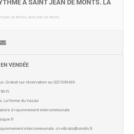
YTHME À SAINT JEAN DE MONTS. LA
nt Jean de Monts
, Saint Jean de Monts
E EN VENDÉE
us. Gratuit sur réservation au 0251595439.
19h15
ts. La Ferme du Vasais
vatoire à rayonnement intercommunale
ique.fr
 rayonnement intercommunale. cri-vibrato@omdm.fr