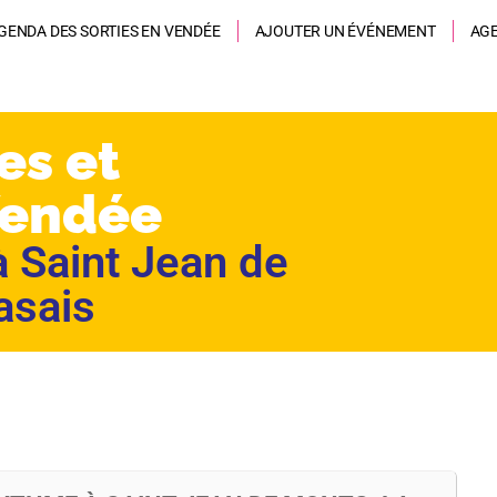
GENDA DES SORTIES EN VENDÉE
AJOUTER UN ÉVÉNEMENT
AG
es et
Vendée
à Saint Jean de
asais