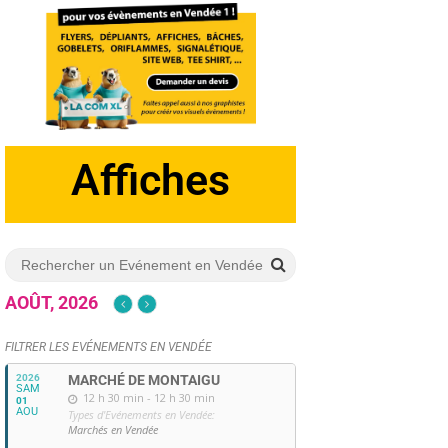
Dépliants
Affiches
AOÛT, 2026
FILTRER LES EVÉNEMENTS EN VENDÉE
2026
MARCHÉ DE MONTAIGU
SAM
12 h 30 min - 12 h 30 min
01
AOU
Types d'Evénements en Vendée:
Marchés en Vendée