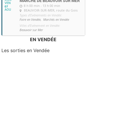
MARCHÉ DE BEAUVOIR SUR MER
VEN
8 h 00 min - 13 h 00 min
07
AOU
BEAUVOIR-SUR-MER
, route du Gois
Types d'Evénements en Vendée:
Foire en Vendée,
Marchés en Vendée
Villes d'Evénement en Vendée:
Beauvoir sur Mer
EN VENDÉE
Les sorties en Vendée