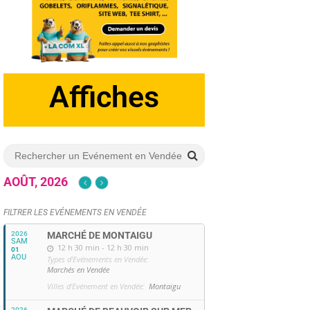
Dépliants
Affiches
AOÛT, 2026
FILTRER LES EVÉNEMENTS EN VENDÉE
2026
MARCHÉ DE MONTAIGU
SAM
12 h 30 min - 12 h 30 min
01
AOU
Types d'Evénements en Vendée:
Marchés en Vendée
Villes d'Evénement en Vendée:
Montaigu
2026