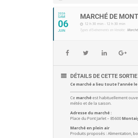
2026
MARCHÉ DE MONT
SAM
06
12 h 30 min - 12 h 30 min
Types d'Evénements en Vendée:
Marché
JUIN
DÉTAILS DE CETTE SORTI
Ce marché a lieu toute l’année le
Ce
marché
est habituellement ouver
météo et de la saison.
Adresse du marché :
Place du Pont Jarlet – 85600
Montai
Marché en plein air
Produits proposés : Alimentation, bo