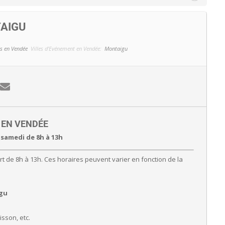
AIGU
s en Vendée
Villes d'Evénement en Vendée:
Montaigu
E EN VENDÉE
 samedi de 8h à 13h
t de 8h à 13h. Ces horaires peuvent varier en fonction de la
gu
isson, etc.