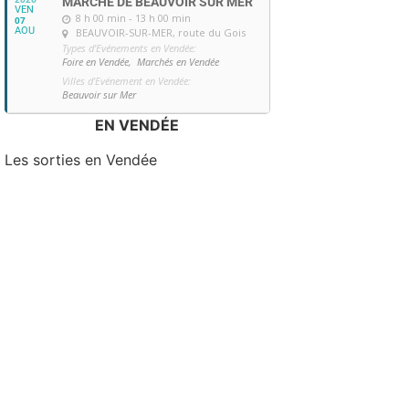
MARCHÉ DE BEAUVOIR SUR MER
VEN
8 h 00 min - 13 h 00 min
07
AOU
BEAUVOIR-SUR-MER
, route du Gois
Types d'Evénements en Vendée:
Foire en Vendée,
Marchés en Vendée
Villes d'Evénement en Vendée:
Beauvoir sur Mer
EN VENDÉE
Les sorties en Vendée