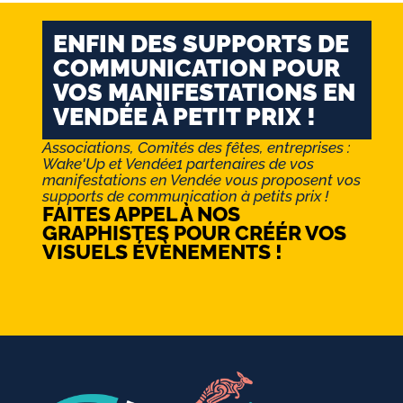
ENFIN DES SUPPORTS DE
COMMUNICATION POUR
VOS MANIFESTATIONS EN
VENDÉE À PETIT PRIX !
Associations, Comités des fêtes, entreprises :
Wake'Up et Vendée1 partenaires de vos
manifestations en Vendée vous proposent vos
supports de communication à petits prix !
FAITES APPEL À NOS
GRAPHISTES POUR CRÉÉR VOS
VISUELS ÉVÈNEMENTS !