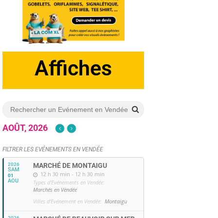
Dépliants
Affiches
AOÛT, 2026
FILTRER LES EVÉNEMENTS EN VENDÉE
2026
MARCHÉ DE MONTAIGU
SAM
12 h 30 min - 12 h 30 min
01
AOU
Types d'Evénements en Vendée:
Marchés en Vendée
Villes d'Evénement en Vendée:
Montaigu
2026