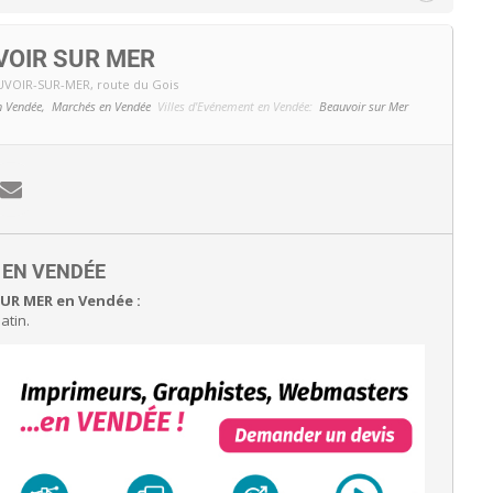
VOIR SUR MER
UVOIR-SUR-MER
, route du Gois
n Vendée,
Marchés en Vendée
Villes d'Evénement en Vendée:
Beauvoir sur Mer
E EN VENDÉE
UR MER en Vendée :
atin.