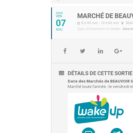
2026
MARCHÉ DE BEAU
VEN
07
8 h 00 min - 13 h 00 min
BEA
Types d'Evénements en Vendée:
Foire e
AOU
DÉTAILS DE CETTE SORTI
Date des Marchés de BEAUVOIR S
Marché toute l’année : le vendredi m