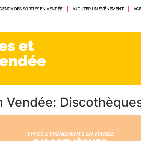
GENDA DES SORTIES EN VENDÉE
AJOUTER UN ÉVÉNEMENT
AG
es et
Vendée
n Vendée: Discothèque
TYPES D'EVÉNEMENTS EN VENDÉE