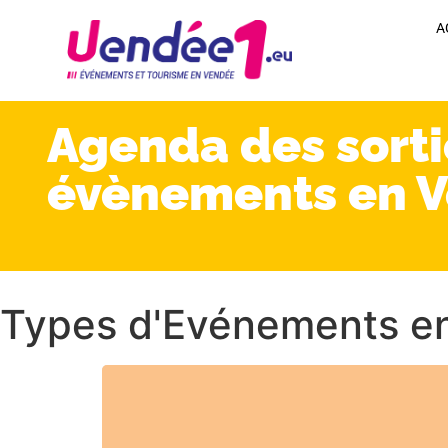
A
Agenda des sorti
évènements en 
Types d'Evénements e