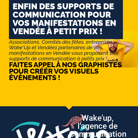
ENFIN DES SUPPORTS DE
COMMUNICATION POUR
VOS MANIFESTATIONS EN
VENDÉE À PETIT PRIX !
Associations, Comités des fêtes, entreprises :
Wake'Up et Vendée1 partenaires de vos
manifestations en Vendée vous proposent vos
supports de communication à petits prix !
FAITES APPEL À NOS GRAPHISTES
POUR CRÉÉR VOS VISUELS
ÉVÈNEMENTS !
Wake'up,
l'agence de
Communication