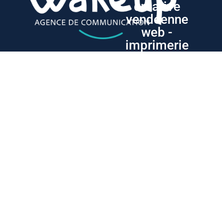
créative
vendéenne
web -
imprimerie