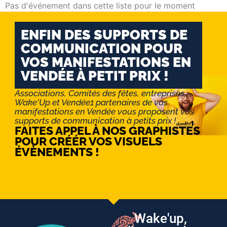
Pas d'événement dans cette liste pour le moment
ENFIN DES SUPPORTS DE
COMMUNICATION POUR
VOS MANIFESTATIONS EN
VENDÉE À PETIT PRIX !
Associations, Comités des fêtes, entreprises :
Wake'Up et Vendée1 partenaires de vos
manifestations en Vendée vous proposent vos
supports de communication à petits prix !
FAITES APPEL À NOS GRAPHISTES
POUR CRÉÉR VOS VISUELS
ÉVÈNEMENTS !
Wake'up,