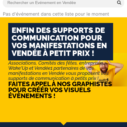
Pas d'événement dans cette liste pour le moment
ENFIN DES SUPPORTS DE
COMMUNICATION POUR
VOS MANIFESTATIONS EN
VENDÉE À PETIT PRIX !
Associations, Comités des fêtes, entreprises :
Wake'Up et Vendée1 partenaires de vos
manifestations en Vendée vous proposent vos
supports de communication à petits prix !
FAITES APPEL À NOS GRAPHISTES
POUR CRÉÉR VOS VISUELS
ÉVÈNEMENTS !