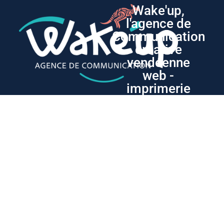
Wake'up,
l'agence de
Communication
créative
vendéenne
web -
imprimerie