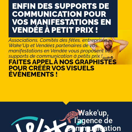
ENFIN DES SUPPORTS DE
COMMUNICATION POUR
VOS MANIFESTATIONS EN
VENDÉE À PETIT PRIX !
Associations, Comités des fêtes, entreprises :
Wake'Up et Vendée1 partenaires de vos
manifestations en Vendée vous proposent vos
supports de communication à petits prix !
FAITES APPEL À NOS GRAPHISTES
POUR CRÉÉR VOS VISUELS
ÉVÈNEMENTS !
Wake'up,
l'agence de
Communication