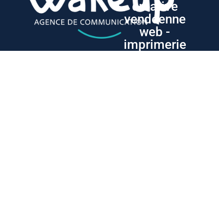
créative
vendéenne
web -
imprimerie