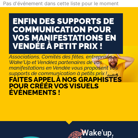
Pas d'événement dans cette liste pour le moment
ENFIN DES SUPPORTS DE
COMMUNICATION POUR
VOS MANIFESTATIONS EN
VENDÉE À PETIT PRIX !
Associations, Comités des fêtes, entreprises :
Wake'Up et Vendée1 partenaires de vos
manifestations en Vendée vous proposent vos
supports de communication à petits prix !
FAITES APPEL À NOS GRAPHISTES
POUR CRÉÉR VOS VISUELS
ÉVÈNEMENTS !
Wake'up,