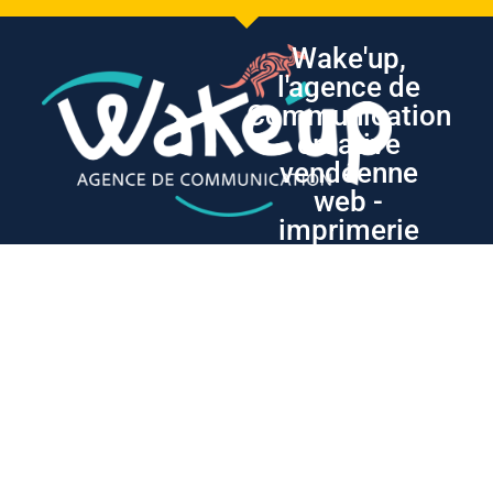
Wake'up,
l'agence de
Communication
créative
vendéenne
web -
imprimerie