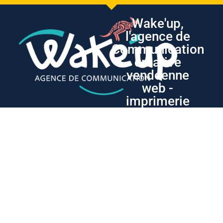
Wake'up,
l'agence de
Communication
créative
vendéenne
web -
imprimerie