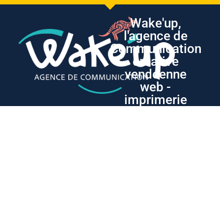
Wake'up,
l'agence de
Communication
créative
vendéenne
web -
imprimerie